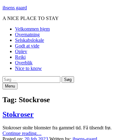
ibsens gaard
A NICE PLACE TO STAY
Primary
Velkommen hjem
Overnatning
Menu
Selskabslokale
Godt at vide
Oplev
Reiki
Overblik
Nice to know
Search
Søg
efter:
Menu
Tag:
Stockrose
Stokroser
Stokroser stolte blomster fra gammel tid. Få tilsendt frø.
“Stokroser”
Continue reading
…
Posted on:
20 feb 2023
Written by:
ibsens-gaard