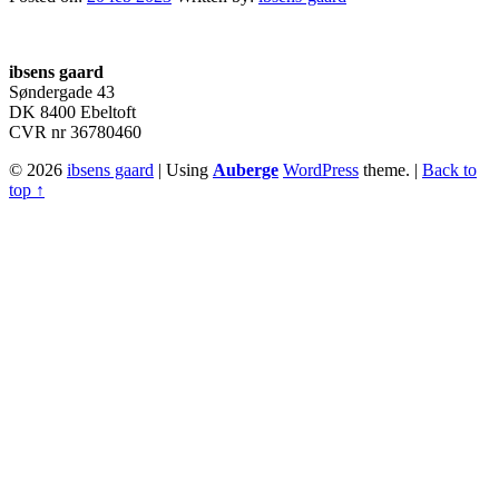
Footer
sidebar
ibsens gaard
Søndergade 43
DK 8400 Ebeltoft
CVR nr 36780460
© 2026
ibsens gaard
|
Using
Auberge
WordPress
theme.
|
Back to
top ↑