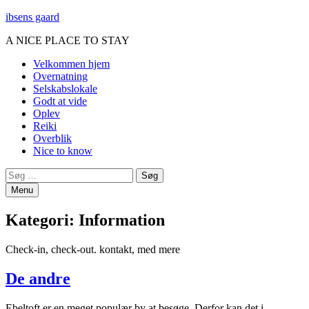
ibsens gaard
A NICE PLACE TO STAY
Primary
Velkommen hjem
Overnatning
Menu
Selskabslokale
Godt at vide
Oplev
Reiki
Overblik
Nice to know
Search
Søg
efter:
Menu
Kategori:
Information
Check-in, check-out. kontakt, med mere
De andre
Ebeltoft er en meget populær by at besøge. Derfor kan det i…