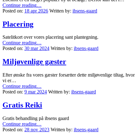
“De
Continue reading
…
andre”
Posted on:
18 apr 2026
Written by:
ibsens-gaard
Placering
Satelitkort over vores placering sant plantegning.
“Placering”
Continue reading
…
Posted on:
30 mar 2024
Written by:
ibsens-gaard
Miljøvenlige gæster
Efter ønske fra vores gæster forsætter dette miljøvenlige tiltag, hvor
vi er…
“Miljøvenlige
Continue reading
…
gæster”
Posted on:
9 mar 2024
Written by:
ibsens-gaard
Gratis Reiki
Gratis behandling på ibsens gaard
“Gratis
Continue reading
…
Reiki”
Posted on:
28 nov 2023
Written by:
ibsens-gaard