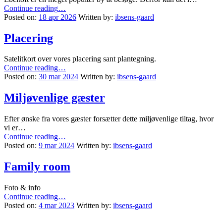
“De
Continue reading
…
andre”
Posted on:
18 apr 2026
Written by:
ibsens-gaard
Placering
Satelitkort over vores placering sant plantegning.
“Placering”
Continue reading
…
Posted on:
30 mar 2024
Written by:
ibsens-gaard
Miljøvenlige gæster
Efter ønske fra vores gæster forsætter dette miljøvenlige tiltag, hvor
vi er…
“Miljøvenlige
Continue reading
…
gæster”
Posted on:
9 mar 2024
Written by:
ibsens-gaard
Family room
Foto & info
“Family
Continue reading
…
room”
Posted on:
4 mar 2023
Written by:
ibsens-gaard