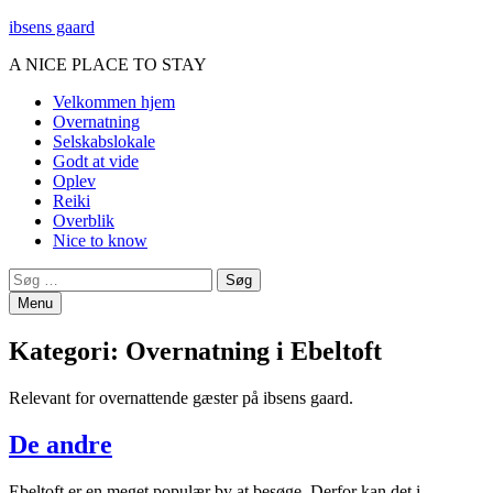
ibsens gaard
A NICE PLACE TO STAY
Primary
Velkommen hjem
Overnatning
Menu
Selskabslokale
Godt at vide
Oplev
Reiki
Overblik
Nice to know
Search
Søg
efter:
Menu
Kategori:
Overnatning i Ebeltoft
Relevant for overnattende gæster på ibsens gaard.
De andre
Ebeltoft er en meget populær by at besøge. Derfor kan det i…